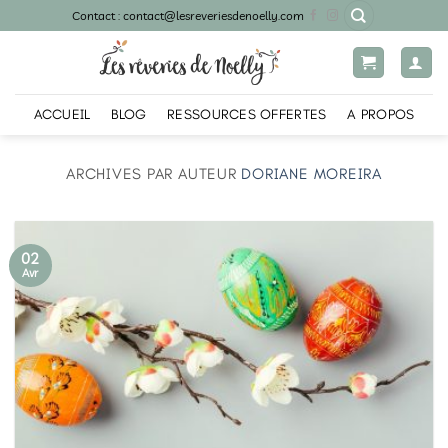
Passer
Contact : contact@lesreveriesdenoelly.com
au
contenu
ACCUEIL
BLOG
RESSOURCES OFFERTES
A PROPOS
ARCHIVES PAR AUTEUR
DORIANE MOREIRA
02
Avr