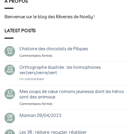
A PROPOS
Bienvenue sur le blog des Rêveries de Noelly !
LATEST POSTS
L’histoire des chocolats de Pâques
02
Avr
sur
Commentaires fermés
L’histoire
des
Orthographe illustrée : les homophones
22
chocolats
Août
ver/vers/verre/vert
de
sur
Un commentaire
Pâques
Orthographe
illustrée
:
Mes coups de cœur romans jeunesse dont les héros
17
les
Août
sont des animaux
homophones
ver/vers/verre/vert
sur
Commentaires fermés
Mes
coups
Maman 09/04/2023
09
de
Juin
Aucun
cœur
commentaire
sur
romans
Les 3R : réduire, recycler, réutiliser
Maman
21
jeunesse