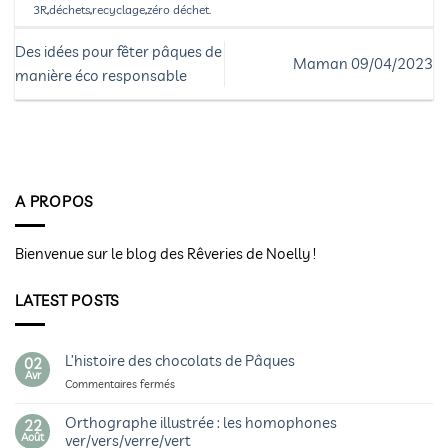
3R
,
déchets
,
recyclage
,
zéro déchet
.
Des idées pour fêter pâques de
Maman 09/04/2023
manière éco responsable
A PROPOS
Bienvenue sur le blog des Rêveries de Noelly !
LATEST POSTS
L’histoire des chocolats de Pâques
02
Avr
sur
Commentaires fermés
L’histoire
des
Orthographe illustrée : les homophones
22
chocolats
Août
ver/vers/verre/vert