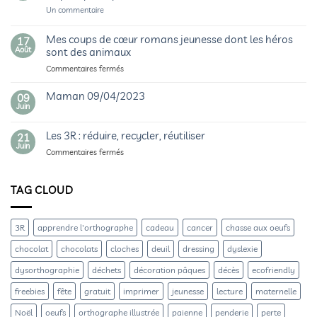
de
sur
Un commentaire
Pâques
Orthographe
illustrée
:
Mes coups de cœur romans jeunesse dont les héros
17
les
Août
sont des animaux
homophones
ver/vers/verre/vert
sur
Commentaires fermés
Mes
coups
Maman 09/04/2023
09
de
Juin
Aucun
cœur
commentaire
sur
romans
Les 3R : réduire, recycler, réutiliser
Maman
21
jeunesse
09/04/2023
Juin
sur
Commentaires fermés
dont
Les
les
3R
héros
:
sont
TAG CLOUD
réduire,
des
recycler,
animaux
réutiliser
3R
apprendre l'orthographe
cadeau
cancer
chasse aux oeufs
chocolat
chocolats
cloches
deuil
dressing
dyslexie
dysorthographie
déchets
décoration pâques
décès
ecofriendly
freebies
fête
gratuit
imprimer
jeunesse
lecture
maternelle
Noël
oeufs
orthographe illustrée
paienne
penderie
perte