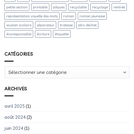
petite section
printable
pâques
recyclable
recyclage
rentrée
représentation visuelle des mots
roman
roman jeunesse
soutien scolaire
séparateur
tristesse
zéro déchet
écoresponsable
écriture
étiquette
CATÉGORIES
Catégories
ARCHIVES
avril 2025
(1)
août 2024
(2)
juin 2024
(1)