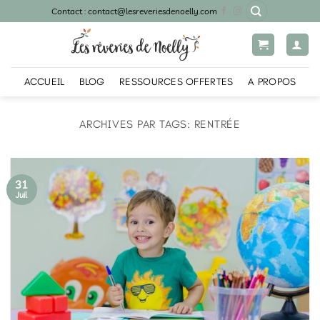
Passer
Contact : contact@lesreveriesdenoelly.com
au
contenu
ACCUEIL
BLOG
RESSOURCES OFFERTES
A PROPOS
ARCHIVES PAR TAGS:
RENTRÉE
31
Juil