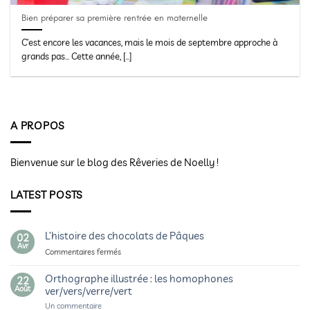
Bien préparer sa première rentrée en maternelle
C’est encore les vacances, mais le mois de septembre approche à
grands pas… Cette année, [...]
A PROPOS
Bienvenue sur le blog des Rêveries de Noelly !
LATEST POSTS
L’histoire des chocolats de Pâques
02
Avr
sur
Commentaires fermés
L’histoire
des
Orthographe illustrée : les homophones
22
chocolats
Août
ver/vers/verre/vert
de
sur
Un commentaire