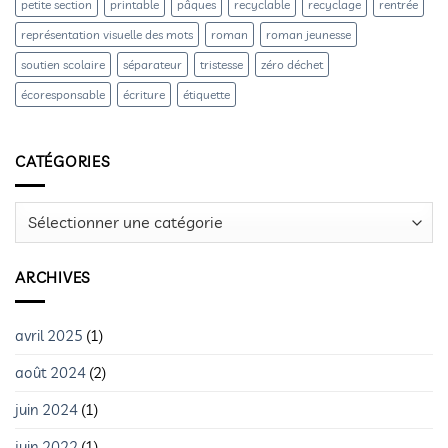
petite section
printable
pâques
recyclable
recyclage
rentrée
représentation visuelle des mots
roman
roman jeunesse
soutien scolaire
séparateur
tristesse
zéro déchet
écoresponsable
écriture
étiquette
CATÉGORIES
Catégories
ARCHIVES
avril 2025
(1)
août 2024
(2)
juin 2024
(1)
juin 2022
(1)