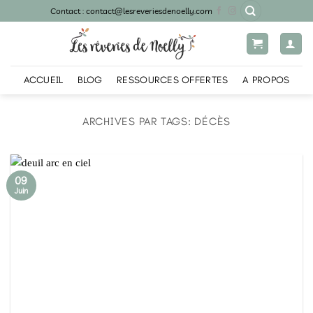
Passer
Contact : contact@lesreveriesdenoelly.com
au
contenu
ACCUEIL
BLOG
RESSOURCES OFFERTES
A PROPOS
ARCHIVES PAR TAGS:
DÉCÈS
09
Juin