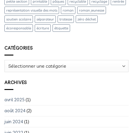
petite section
printable
pâques
recyclable
recyclage
rentrée
représentation visuelle des mots
roman
roman jeunesse
soutien scolaire
séparateur
tristesse
zéro déchet
écoresponsable
écriture
étiquette
CATÉGORIES
Catégories
ARCHIVES
avril 2025
(1)
août 2024
(2)
juin 2024
(1)
juin 2022
(1)