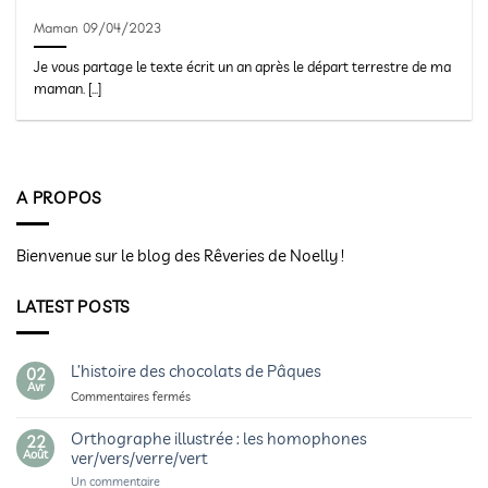
Maman 09/04/2023
Je vous partage le texte écrit un an après le départ terrestre de ma
maman. [...]
A PROPOS
Bienvenue sur le blog des Rêveries de Noelly !
LATEST POSTS
L’histoire des chocolats de Pâques
02
Avr
sur
Commentaires fermés
L’histoire
des
Orthographe illustrée : les homophones
22
chocolats
Août
ver/vers/verre/vert
de
sur
Un commentaire