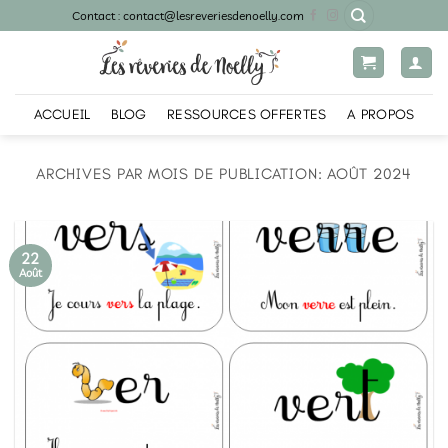
Passer
Contact : contact@lesreveriesdenoelly.com
au
contenu
ACCUEIL
BLOG
RESSOURCES OFFERTES
A PROPOS
ARCHIVES PAR MOIS DE PUBLICATION:
AOÛT 2024
22
Août