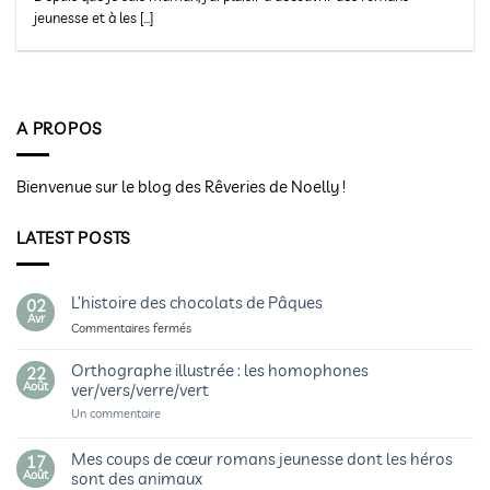
jeunesse et à les [...]
A PROPOS
Bienvenue sur le blog des Rêveries de Noelly !
LATEST POSTS
L’histoire des chocolats de Pâques
02
Avr
sur
Commentaires fermés
L’histoire
des
Orthographe illustrée : les homophones
22
chocolats
Août
ver/vers/verre/vert
de
sur
Un commentaire
Pâques
Orthographe
illustrée
:
Mes coups de cœur romans jeunesse dont les héros
17
les
Août
sont des animaux
homophones