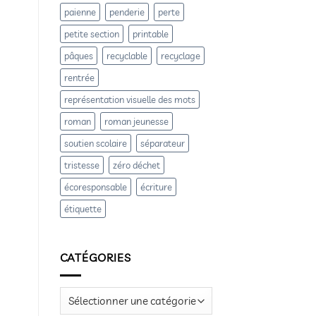
paienne
penderie
perte
petite section
printable
pâques
recyclable
recyclage
rentrée
représentation visuelle des mots
roman
roman jeunesse
soutien scolaire
séparateur
tristesse
zéro déchet
écoresponsable
écriture
étiquette
CATÉGORIES
Catégories