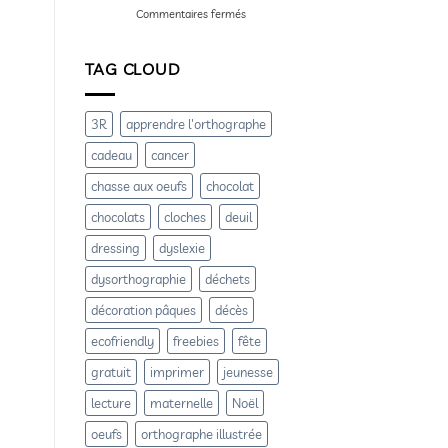
les
sur
Commentaires fermés
héros
Les
sont
3R
des
:
TAG CLOUD
animaux
réduire,
recycler,
réutiliser
3R
apprendre l'orthographe
cadeau
cancer
chasse aux oeufs
chocolat
chocolats
cloches
deuil
dressing
dyslexie
dysorthographie
déchets
décoration pâques
décès
ecofriendly
freebies
fête
gratuit
imprimer
jeunesse
lecture
maternelle
Noël
oeufs
orthographe illustrée