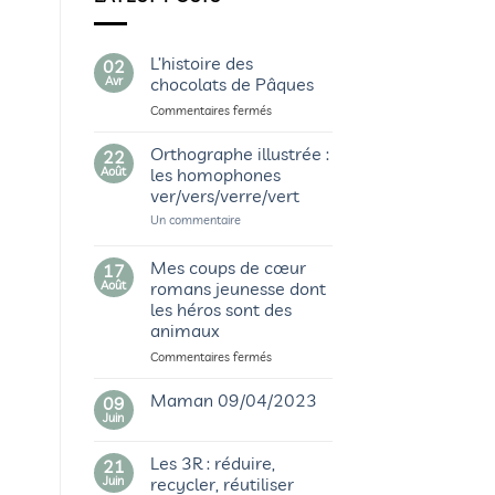
L’histoire des
02
Avr
chocolats de Pâques
sur
Commentaires fermés
L’histoire
des
Orthographe illustrée :
22
chocolats
Août
les homophones
de
ver/vers/verre/vert
Pâques
sur
Un commentaire
Orthographe
illustrée
:
Mes coups de cœur
17
les
Août
romans jeunesse dont
homophones
ver/vers/verre/vert
les héros sont des
animaux
sur
Commentaires fermés
Mes
coups
Maman 09/04/2023
09
de
Juin
Aucun
cœur
commentaire
romans
sur
Les 3R : réduire,
21
Maman
jeunesse
09/04/2023
Juin
recycler, réutiliser
dont