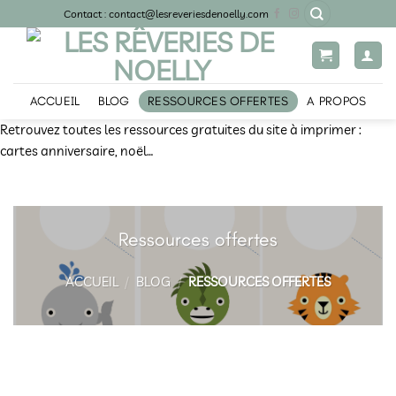
Passer
Contact : contact@lesreveriesdenoelly.com
au
contenu
ACCUEIL
BLOG
RESSOURCES OFFERTES
A PROPOS
Retrouvez toutes les ressources gratuites du site à imprimer :
cartes anniversaire, noël…
Ressources offertes
ACCUEIL
/
BLOG
/
RESSOURCES OFFERTES